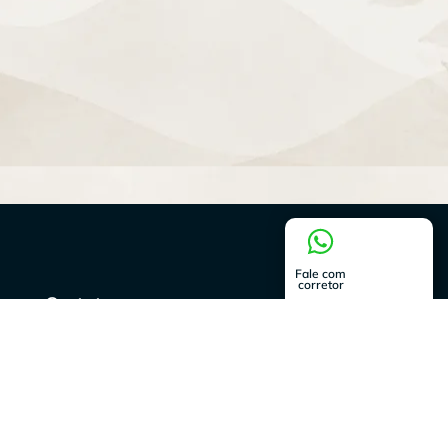
Fale com
corretor
Contato
contato@reservadovale.com
61 9 9824-9185
Av. do Cerrado, Quadra 03 - Lote 01 - Parque Rio Branco,
Valparaíso de Goiás - GO, 72873-506