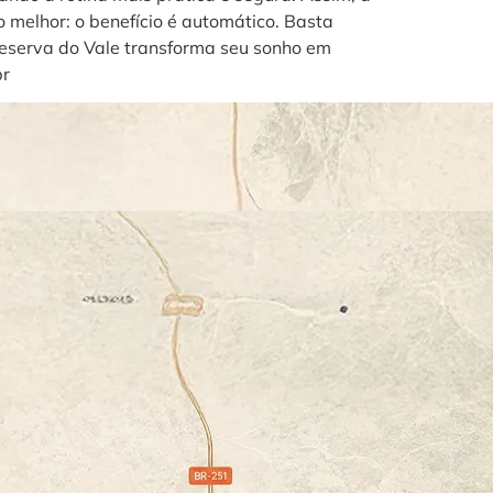
o melhor: o benefício é automático. Basta
Reserva do Vale transforma seu sonho em
br