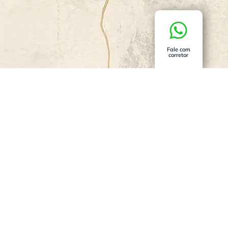
Fale com
corretor
reservadovale.com
4-9185