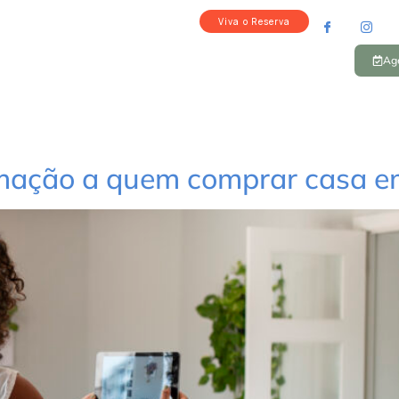
Viva o Reserva
dutos
Viva o Reserva
Evolução da Obra
Tour 360
Age
omação a quem comprar casa 